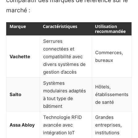
comparatif des marques de référence sur le
marché :
Marque
Caractéristiques
Utilisation
recommandée
Serrures
connectées et
Commerces,
Vachette
compatibilité avec
bureaux
divers systèmes de
gestion d’accès
Systèmes
Hôtels,
modulaires adaptés
Salto
établissements
à tout type de
de santé
bâtiment
Technologie RFID
Grandes
Assa Abloy
avancée avec
entreprises,
intégration IoT
institutions